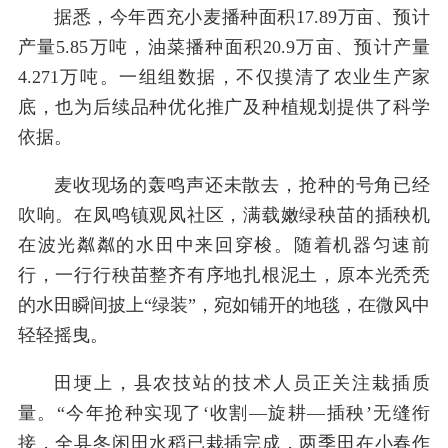
据悉，今年西充小麦播种面积17.89万亩、预计
产量5.85万吨，油菜播种面积20.9万亩、预计产量
4.271万吨。一组组数据，不仅摸清了农业生产家
底，也为后续品种优化推广及种植规划提供了科学
依据。
麦收现场的轰鸣声还未散去，抢种的号角已经
吹响。在凤鸣镇观凤社区，满载嫩绿秧苗的插秧机
在波光粼粼的水田中来回穿梭。随着机器匀速前
行，一行行秧苗整齐有序地扎根泥土，原本光秃秃
的水田瞬间披上“绿装”，宛如铺开的地毯，在微风中
轻轻摇曳。
田埂上，县农技站的技术人员正关注栽插质
量。“今年抢种实现了‘收割—旋耕—插秧’无缝衔
接，全县冬闲田水稻已栽插完成，两季田在小春作