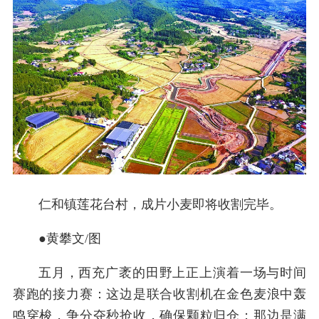
仁和镇莲花台村，成片小麦即将收割完毕。
●黄攀文/图
五月，西充广袤的田野上正上演着一场与时间
赛跑的接力赛：这边是联合收割机在金色麦浪中轰
鸣穿梭，争分夺秒抢收，确保颗粒归仓；那边是满