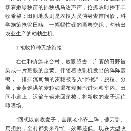
载着嫩绿秧苗的插秧机马达声声，抢抓农时播下丰
收希望；田间地头则是农技人员俯身查苗问诊，科
学施策抢管田畴。一幅幅忙碌的画卷交织，勾勒出
农业生产的勃勃生机。
1.抢收抢种无缝衔接
在仁和镇莲花台村，放眼望去，广袤的田野被
染成一片耀眼的金黄。伴随着收割机发出的阵阵轰
鸣，一排排沉甸甸的麦穗被卷入“怀抱”，脱粒、分
离，金黄饱满的麦粒如瀑布般倾泻进运粮车内。田
间小道上，运输车辆来回穿梭，将新收的麦子运往
晾晒场。
“回想以前收麦子，全家老小齐上阵，镰刀割、
扁担挑，全村都要来帮忙，效率还低。现在大型收