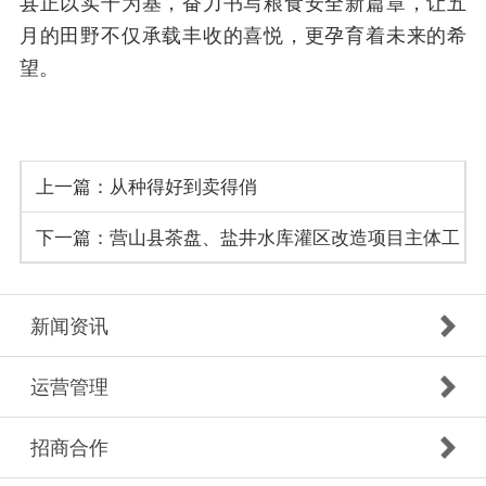
县正以实干为基，奋力书写粮食安全新篇章，让五
月的田野不仅承载丰收的喜悦，更孕育着未来的希
望。
上一篇：
从种得好到卖得俏
下一篇：
营山县茶盘、盐井水库灌区改造项目主体工
程基本完工，将为5.27万亩农田筑起“水屏障”
新闻资讯
运营管理
招商合作