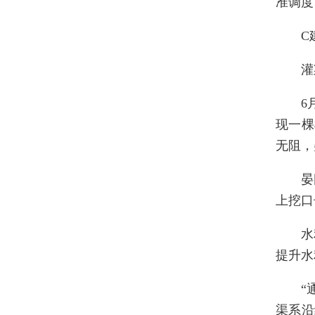
准调度
C
灌
6
现一棵
无阻，
晏
上挖口
水
提升水
“
渠系沿