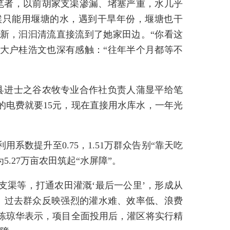
笔者，以前胡家支渠渗漏、堵塞严重，水几乎
候只能用堰塘的水，遇到干旱年份，堰塘也干
新，汩汩清流直接流到了她家田边。“你看这
大户桂浩文也深有感触：“往年半个月都等不
县进士之谷农牧专业合作社负责人蒲显平给笔
的电费就要15元，现在直接用水库水，一年光
系数提升至0.75，1.51万群众告别“靠天吃
.27万亩农田筑起“水屏障”。
支渠等，打通农田灌溉‘最后一公里’，形成从
。过去群众反映强烈的灌水难、效率低、浪费
陈琼华表示，项目全面投用后，灌区将实行精