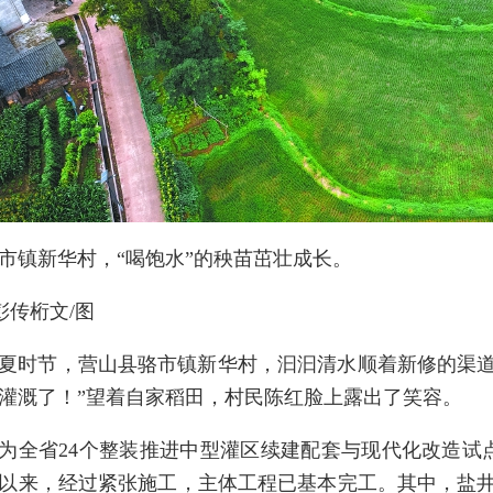
市镇新华村，“喝饱水”的秧苗茁壮成长。
彭传桁文/图
夏时节，营山县骆市镇新华村，汩汩清水顺着新修的渠道
灌溉了！”望着自家稻田，村民陈红脸上露出了笑容。
为全省24个整装推进中型灌区续建配套与现代化改造试点
以来，经过紧张施工，主体工程已基本完工。其中，盐井