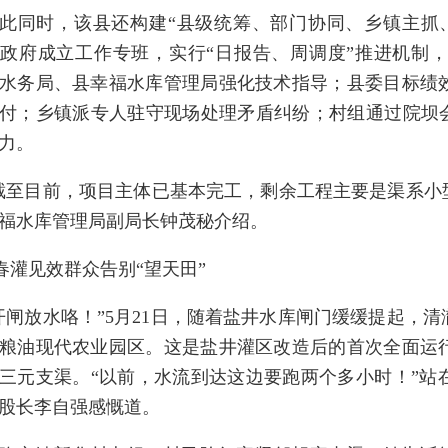
此同时，该县还构建“县级统筹、部门协同、乡镇主抓
政府成立工作专班，实行“日报告、周调度”推进机制
水务局、县幸福水库管理局强化技术指导；县委目标绩
付；乡镇派专人驻守现场处理矛盾纠纷；村组通过院坝会
力。
截至目前，项目主体已基本完工，剩余工程主要是渠系小
福水库管理局副局长钟茂秘介绍。
春灌见效群众告别“望天田”
开闸放水咯！”5月21日，随着盐井水库闸门缓缓提起，
粮油现代农业园区。这是盐井灌区改造后的首次全面运
三元支渠。“以前，水流到达这边要跑两个多小时！”站
股长李自强感慨道。