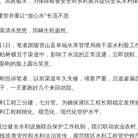
、高效输水，为保障粮食安全和乡村振兴提供坚实水利保
建管并重让“放心水”长流不息
渠清水悠悠，田畴生机盎然。
月1日，笔者跟随营山县幸福水库管理局南干渠水利股工
枯树横亘于渠道中，影响了水流的正常流通，立即脱鞋
晏刚的脸上露出笑意。
刚告诉笔者，以前渠道年久失修，堵塞严重，沿途渗漏
子，一天要跑好几个来回劝阻。
利工程三分建，七分管。为确保灌区工程长期稳定发挥
利工程精细化、规范化、现代化管护水平。
通过健全水利设施联合保护工作机制，我们联动农业农村
线巡查管控和水利法治宣传，规范辖区水利工程管护秩