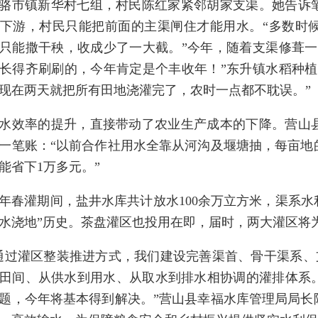
骆市镇新华村七组，村民陈红家紧邻胡家支渠。她告诉
下游，村民只能把前面的主渠闸住才能用水。“多数时
只能撒干秧，收成少了一大截。”今年，随着支渠修葺一
长得齐刷刷的，今年肯定是个丰收年！”东升镇水稻种植
现在两天就把所有田地浇灌完了，农时一点都不耽误。”
水效率的提升，直接带动了农业生产成本的下降。营山
一笔账：“以前合作社用水全靠从河沟及堰塘抽，每亩地
能省下1万多元。”
年春灌期间，盐井水库共计放水100余万立方米，渠系水利用
水浇地”历史。茶盘灌区也投用在即，届时，两大灌区将为5
通过灌区整装推进方式，我们建设完善渠首、骨干渠系、
田间、从供水到用水、从取水到排水相协调的灌排体系
题，今年将基本得到解决。”营山县幸福水库管理局局长