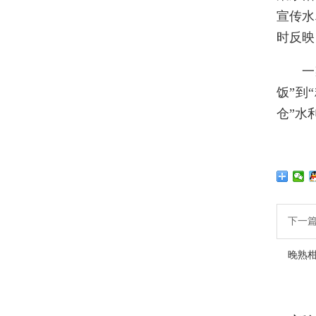
宣传水
时反映
一
饭”到
仓”水
下一
晚熟柑