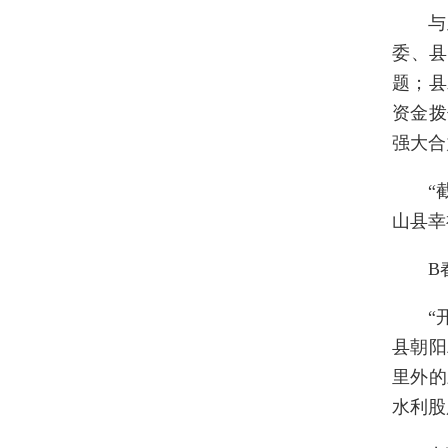
与
委、县
题；县
资金拨
强大合
“
山县幸
B
“
县朝阳
里外的
水利股