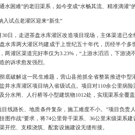
通水困难”的老旧渠系，如今变成“水畅其流、精准滴灌”
纳入试点老灌区迎来“新生”
月30日，走进茶盘水库灌区改造项目现场，主体渠道已
盘水库两大灌区均建成于上世纪五十年代，历经半个多
，两灌区渠道完好率仅为3.23%，“上游水滔滔，下游
造的诉求愈发强烈。
彻底破解这一民生难题，营山县抢抓全省整装推进中型
盐井水库灌区项目纳入省级试点。项目对110余公里病
及分水闸、人行桥等小型建筑物1012处，实现渠系全覆
项目线路长、地质条件复杂，施工难度不小。”项目负责
挂图作战”要求，将74公里骨干渠系、36公里末级渠系
渠开挖、支模浇筑、配套设施建设无缝衔接。