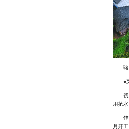
骆
●
初
用抢水
作
月开工