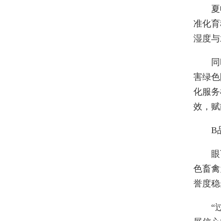
夏
准化育
湿度与
同
害绿色
化服务
效，赋
B
眼
色畜禽
誉度稳
“