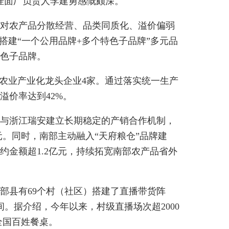
挂面厂负责人李建勇感慨颇深。
针对农产品分散经营、品类同质化、溢价偏弱
搭建“一个公用品牌+多个特色子品牌”多元品
特色子品牌。
级农业产业化龙头企业4家。通过落实统一生产
溢价率达到42%。
部与浙江瑞安建立长期稳定的产销合作机制，
亿元。同时，南部主动融入“天府粮仓”品牌建
金额超1.2亿元，持续拓宽南部农产品省外
部县有69个村（社区）搭建了直播带货阵
。据介绍，今年以来，村级直播场次超2000
全国百姓餐桌。