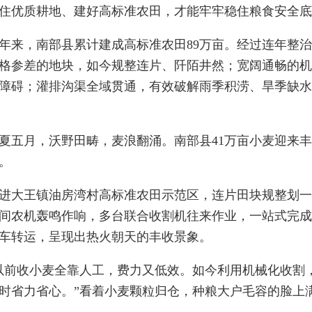
住优质耕地、建好高标准农田，才能牢牢稳住粮食安全底
年来，南部县累计建成高标准农田89万亩。经过连年整
格参差的地块，如今规整连片、阡陌井然；宽阔通畅的机
障碍；灌排沟渠全域贯通，有效破解雨季积涝、旱季缺水
夏五月，沃野田畴，麦浪翻涌。南部县41万亩小麦迎来
。
进大王镇油房湾村高标准农田示范区，连片田块规整划
间农机轰鸣作响，多台联合收割机往来作业，一站式完成
车转运，呈现出热火朝天的丰收景象。
以前收小麦全靠人工，费力又低效。如今利用机械化收割
时省力省心。”看着小麦颗粒归仓，种粮大户毛容的脸上