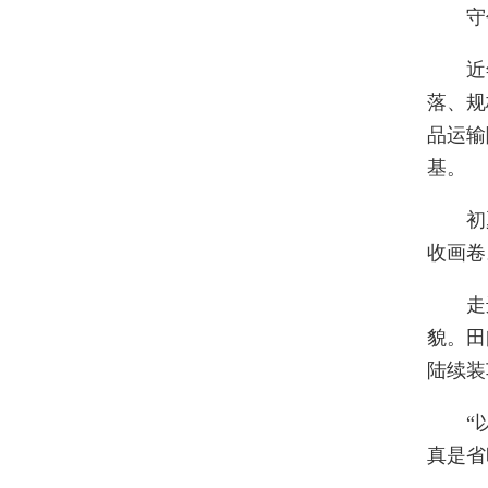
守
近
落、规
品运输
基。
初
收画卷
走
貌。田
陆续装
“
真是省