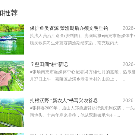
闻推荐
保护鱼类资源 禁渔期后亦须文明垂钓
2026-
执法人员沿江巡查(资料图)。庞圆斌摄●南充市融媒体中
谯灵敏实习生朱蔚霖禁渔期结束后，南充境内大···...
丘壑田间“耕”新记
2026-
●张瑜南充市融媒体中心记者冯方雄七月的嘉陵，热浪翻
月27日上午，嘉陵区盐溪乡老君堂村的山梁上，···...
扎根沃野 “新农人”书写兴农答卷
2026-
●张梓睿2009年，眉山人郑勇旗背起行囊来到仪陇，一
间地头。十余年寒来暑往，他从双胜镇承包4···...