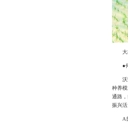
大
●
沃
种养模
通路，
振兴活
A