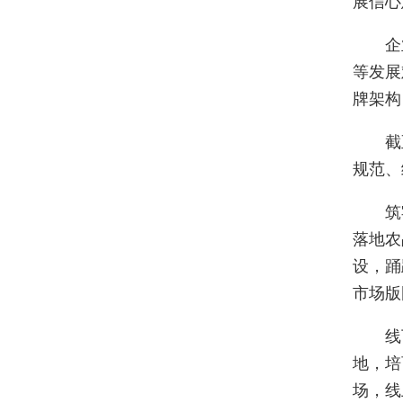
展信心
企
等发展
牌架构
截
规范、
筑
落地农
设，踊
市场版
线
地，培
场，线