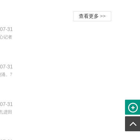
查看更多 >>
07-31
心记者
07-31
涌。7
07-31
头扎进田