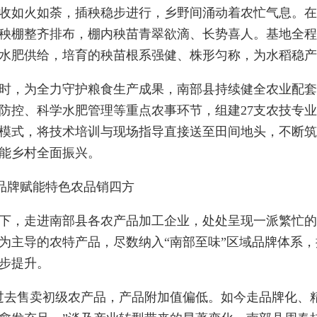
收如火如荼，插秧稳步进行，乡野间涌动着农忙气息。
秧棚整齐排布，棚内秧苗青翠欲滴、长势喜人。基地全程
水肥供给，培育的秧苗根系强健、株形匀称，为水稻稳产
时，为全力守护粮食生产成果，南部县持续健全农业配
防控、科学水肥管理等重点农事环节，组建27支农技专
模式，将技术培训与现场指导直接送至田间地头，不断筑
能乡村全面振兴。
品牌赋能特色农品销四方
下，走进南部县各农产品加工企业，处处呈现一派繁忙
为主导的农特产品，尽数纳入“南部至味”区域品牌体系
步提升。
过去售卖初级农产品，产品附加值偏低。如今走品牌化、