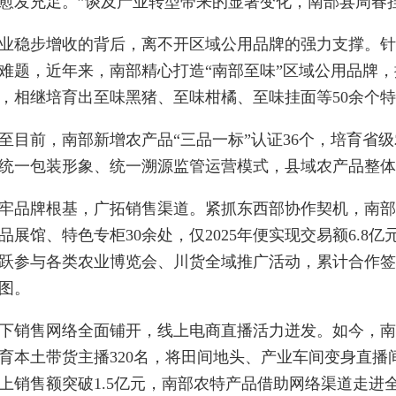
愈发充足。”谈及产业转型带来的显著变化，南部县周春
业稳步增收的背后，离不开区域公用品牌的强力支撑。
难题，近年来，南部精心打造“南部至味”区域公用品牌，
，相继培育出至味黑猪、至味柑橘、至味挂面等50余个
至目前，南部新增农产品“三品一标”认证36个，培育省
统一包装形象、统一溯源监管运营模式，县域农产品整体
牢品牌根基，广拓销售渠道。紧抓东西部协作契机，南
品展馆、特色专柜30余处，仅2025年便实现交易额6.8
跃参与各类农业博览会、川货全域推广活动，累计合作签约
图。
下销售网络全面铺开，线上电商直播活力迸发。如今，南
育本土带货主播320名，将田间地头、产业车间变身直播间
上销售额突破1.5亿元，南部农特产品借助网络渠道走进