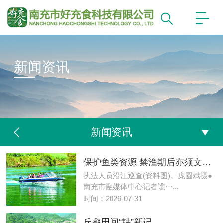
新闻资讯
新闻资讯
保护鱼类资源 禁渔期后亦须文明垂钓
执法人员沿江巡查(资料图)。庞圆斌摄●
南充市融媒体中心记者谯···...
时间：2026-07-31
丘壑田间“耕”新记