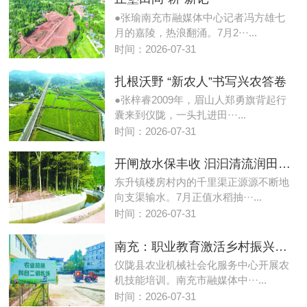
●张瑜南充市融媒体中心记者冯方雄七
月的嘉陵，热浪翻涌。7月2···...
时间：2026-07-31
扎根沃野 “新农人”书写兴农答卷
●张梓睿2009年，眉山人郑勇旗背起行
囊来到仪陇，一头扎进田···...
时间：2026-07-31
开闸放水保丰收 汩汩清流润田更润“心”
东升镇楼房村内的千里渠正源源不断地
向支渠输水。7月正值水稻抽···...
时间：2026-07-31
南充：职业教育激活乡村振兴人才活水
仪陇县农业机械社会化服务中心开展农
机技能培训。南充市融媒体中···...
时间：2026-07-31