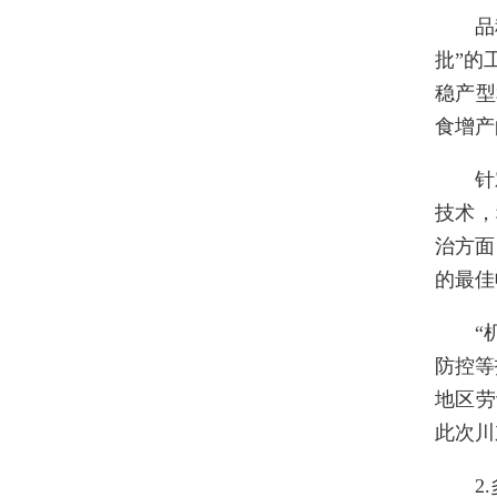
品
批”的
稳产型
食增产
针
技术，
治方面
的最佳
“
防控等
地区劳
此次川
2