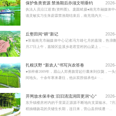
保护鱼类资源 禁渔期后亦须文明垂钓
2026-
执法人员沿江巡查(资料图)。庞圆斌摄●南充市融媒体中
谯灵敏实习生朱蔚霖禁渔期结束后，南充境内大···...
丘壑田间“耕”新记
2026-
●张瑜南充市融媒体中心记者冯方雄七月的嘉陵，热浪翻
月27日上午，嘉陵区盐溪乡老君堂村的山梁上，···...
扎根沃野 “新农人”书写兴农答卷
2026-
●张梓睿2009年，眉山人郑勇旗背起行囊来到仪陇，一
间地头。十余年寒来暑往，他从双胜镇承包4···...
开闸放水保丰收 汩汩清流润田更润“心”
2026-
东升镇楼房村内的千里渠正源源不断地向支渠输水。7月
稻抽穗扬花的关键生长期，连日来，营山县持续遭···...