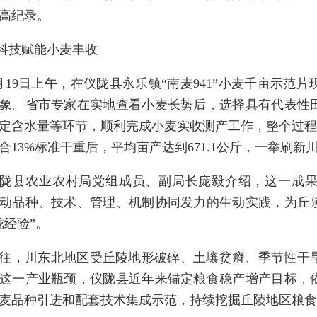
高纪录。
.科技赋能小麦丰收
月19日上午，在仪陇县永乐镇“南麦941”小麦千亩示
象。省市专家在实地查看小麦长势后，选择具有代表性
定含水量等环节，顺利完成小麦实收测产工作，整个过程规
合13%标准干重后，平均亩产达到671.1公斤，一举刷
陇县农业农村局党组成员、副局长庞毅介绍，这一成果
动品种、技术、管理、机制协同发力的生动实践，为丘
陇经验”。
往，川东北地区受丘陵地形破碎、土壤贫瘠、季节性干
这一产业瓶颈，仪陇县近年来锚定粮食稳产增产目标，
麦品种引进和配套技术集成示范，持续挖掘丘陵地区粮食