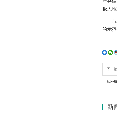
产突破
极大地
市
的示范
下一
从种
新