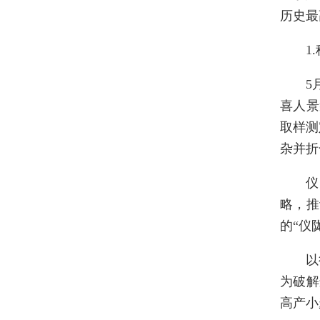
历史最
1
5
喜人景
取样测
杂并折
仪
略，推
的“仪
以
为破解
高产小