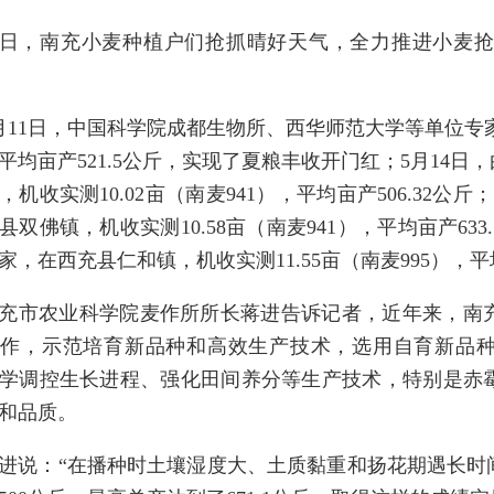
日，南充小麦种植户们抢抓晴好天气，全力推进小麦
月11日，中国科学院成都生物所、西华师范大学等单位专家
，平均亩产521.5公斤，实现了夏粮丰收开门红；5月14
，机收实测10.02亩（南麦941），平均亩产506.32
县双佛镇，机收实测10.58亩（南麦941），平均亩产63
家，在西充县仁和镇，机收实测11.55亩（南麦995），平均
充市农业科学院麦作所所长蒋进告诉记者，近年来，南
作，示范培育新品种和高效生产技术，选用自育新品种南麦
学调控生长进程、强化田间养分等生产技术，特别是赤
和品质。
进说：“在播种时土壤湿度大、土质黏重和扬花期遇长时