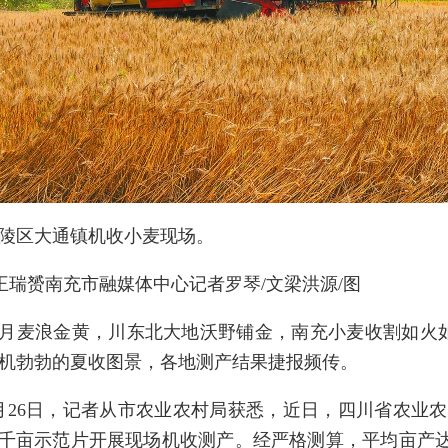
陵区大通镇机收小麦现场。
王瑞赟南充市融媒体中心记者罗琴/文梁洪源/图
月麦浪金黄，川东北大地沃野铺金，南充小麦收割如火
机勃勃的夏收图景，各地测产结果捷报频传。
月26日，记者从市农业农村局获悉，近日，四川省农业农
麦千亩示范片开展现场机收测产。经严格测算，平均亩产达