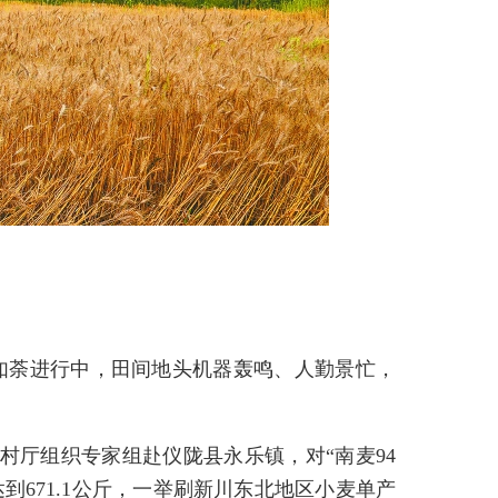
如荼进行中，田间地头机器轰鸣、人勤景忙，
村厅组织专家组赴仪陇县永乐镇，对“南麦94
到671.1公斤，一举刷新川东北地区小麦单产