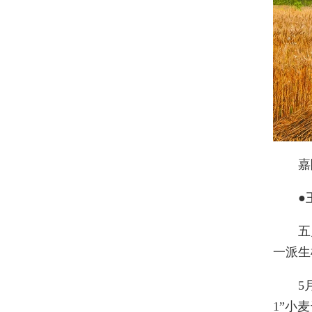
嘉
●
五
一派生
5
1”小