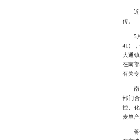
近
传。
5
41）
大通镇
在南部
有关专
南
部门合
控、化
麦单产
蒋