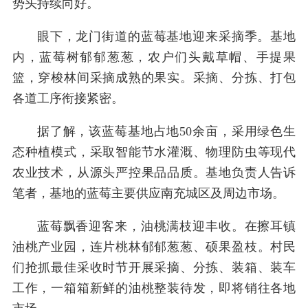
势头持续向好。
眼下，龙门街道的蓝莓基地迎来采摘季。基地
内，蓝莓树郁郁葱葱，农户们头戴草帽、手提果
篮，穿梭林间采摘成熟的果实。采摘、分拣、打包
各道工序衔接紧密。
据了解，该蓝莓基地占地50余亩，采用绿色生
态种植模式，采取智能节水灌溉、物理防虫等现代
农业技术，从源头严控果品品质。基地负责人告诉
笔者，基地的蓝莓主要供应南充城区及周边市场。
蓝莓飘香迎客来，油桃满枝迎丰收。在擦耳镇
油桃产业园，连片桃林郁郁葱葱、硕果盈枝。村民
们抢抓最佳采收时节开展采摘、分拣、装箱、装车
工作，一箱箱新鲜的油桃整装待发，即将销往各地