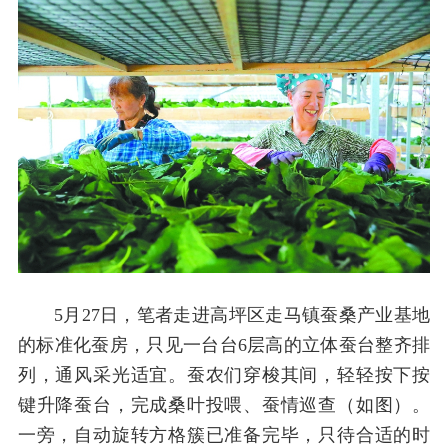
5月27日，笔者走进高坪区走马镇蚕桑产业基地
的标准化蚕房，只见一台台6层高的立体蚕台整齐排
列，通风采光适宜。蚕农们穿梭其间，轻轻按下按
键升降蚕台，完成桑叶投喂、蚕情巡查（如图）。
一旁，自动旋转方格簇已准备完毕，只待合适的时